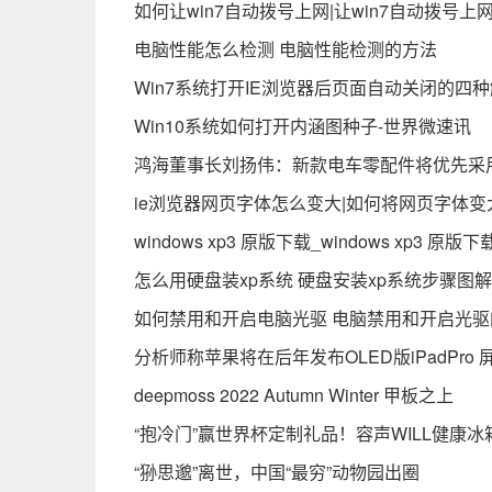
如何让win7自动拨号上网|让win7自动拨号上
电脑性能怎么检测 电脑性能检测的方法
Win7系统打开IE浏览器后页面自动关闭的四
Win10系统如何打开内涵图种子-世界微速讯
鸿海董事长刘扬伟：新款电车零配件将优先采用
ie浏览器网页字体怎么变大|如何将网页字体变
windows xp3 原版下载_windows xp3 
怎么用硬盘装xp系统 硬盘安装xp系统步骤图解
如何禁用和开启电脑光驱 电脑禁用和开启光驱
分析师称苹果将在后年发布OLED版iPadPro
deepmoss 2022 Autumn Winter 甲板之上
“抱冷门”赢世界杯定制礼品！容声WILL健康冰
“狲思邈”离世，中国“最穷”动物园出圈