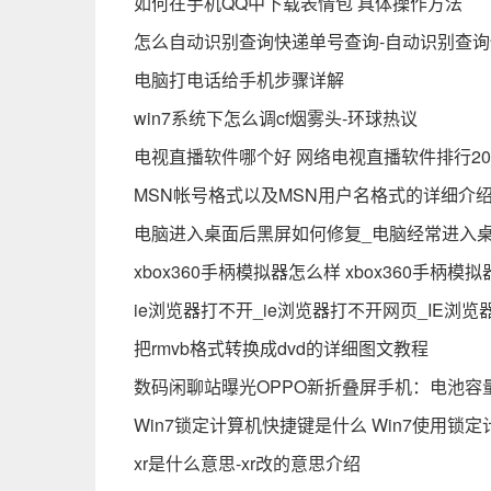
如何在手机QQ中下载表情包 具体操作方法
怎么自动识别查询快递单号查询-自动识别查
电脑打电话给手机步骤详解
win7系统下怎么调cf烟雾头-环球热议
电视直播软件哪个好 网络电视直播软件排行20
MSN帐号格式以及MSN用户名格式的详细介
电脑进入桌面后黑屏如何修复_电脑经常进入桌
xbox360手柄模拟器怎么样 xbox360手柄模
ie浏览器打不开_ie浏览器打不开网页_IE浏
把rmvb格式转换成dvd的详细图文教程
数码闲聊站曝光OPPO新折叠屏手机：电池容量有
Win7锁定计算机快捷键是什么 Win7使用锁
xr是什么意思-xr改的意思介绍