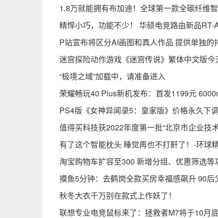
1.8万就能拥有布加迪！全球第一款全碳纤维智
精悍小巧，功能不少！ 华硕电竞路由新品RT-A
P站宣布将区分AI画图和真人作品 提供单独的
迷宫探险动作游戏《迷宫传说》繁体中文版今
“极境之域”加载中，请准备进入
荣耀畅玩40 Plus新机发布：首发1199元 600
PS4版《女神异闻录5：皇家版》价格永久下调1
值得买科技获2022年度第一批“北京市企业技
有了这个智能枕头 睡觉再也不打鼾了！-环球
淘宝购物车扩容至300 新增分组、优惠筛选等
摸鱼5分钟：去鹤岗全款买房幸福感飙升 90后
秋冬大衣千万别在款式上作妖了！
联想专业电竞鼠标来了：拯救者M7将于10月底