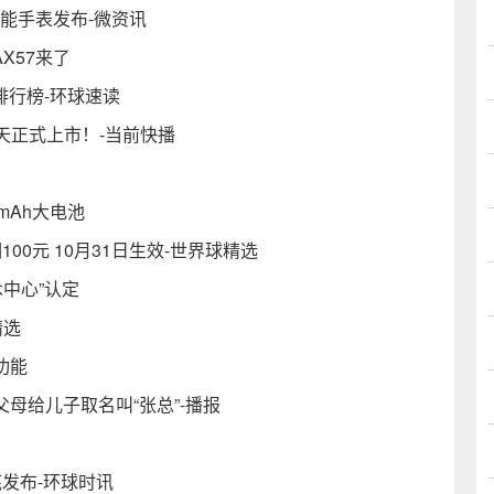
能手表发布-微资讯
X57来了
排行榜-环球速读
天正式上市！-当前快播
0mAh大电池
00元 10月31日生效-世界球精选
术中心”认定
精选
功能
父母给儿子取名叫“张总”-播报
发布-环球时讯