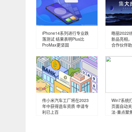
iPhone14系列进行专业跌
皓丽202
落测试 结果表明Plus比
新品亮相，
ProMax更坚固
合作伙伴助
传小米汽车工厂将在2023
Win7系统
年中获得造车资质 申请专
页面自动关
利已上百
法-重点聚