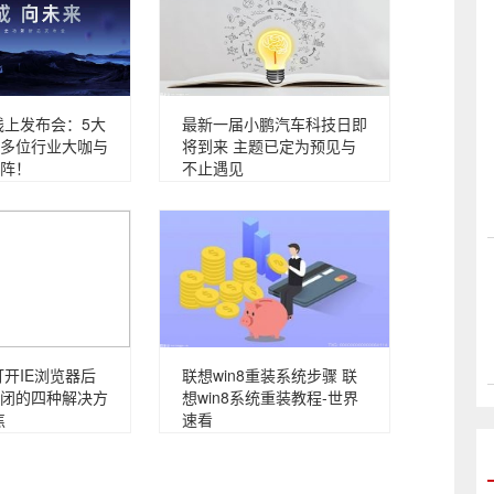
2线上发布会：5大
最新一届小鹏汽车科技日即
多位行业大咖与
将到来 主题已定为预见与
阵！
不止遇见
打开IE浏览器后
联想win8重装系统步骤 联
闭的四种解决方
想win8系统重装教程-世界
焦
速看