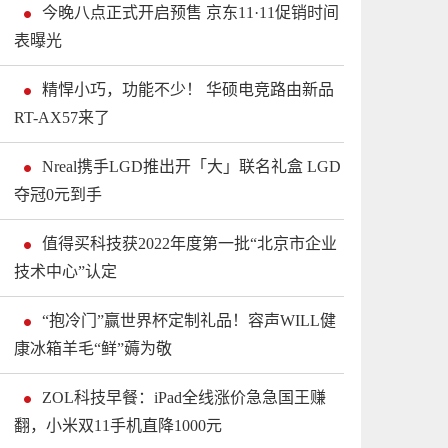
今晚八点正式开启预售 京东11·11促销时间
表曝光
精悍小巧，功能不少！ 华硕电竞路由新品
RT-AX57来了
Nreal携手LGD推出开「大」联名礼盒 LGD
夺冠0元到手
值得买科技获2022年度第一批“北京市企业
技术中心”认定
“抱冷门”赢世界杯定制礼品！容声WILL健
康冰箱羊毛“鲜”薅为敬
ZOL科技早餐：iPad全线涨价急急国王赚
翻，小米双11手机直降1000元