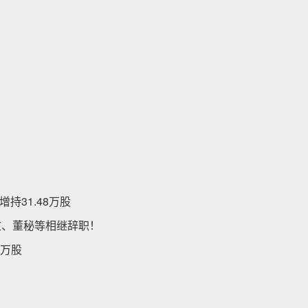
持31.48万股
监、董秘等相继辞职！
2万股