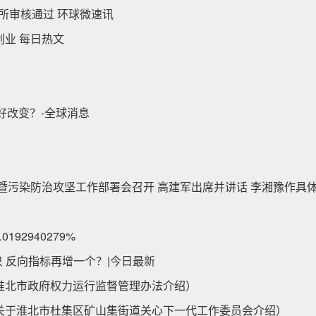
所审核通过 环球微速讯
业 每日热文
好改变？-全球消息
暨污染防治攻坚工作部署会召开 高建军出席并讲话 李湘豫作具
92940279%
只 反向指标再增一个？|今日最新
淮北市政府权力运行监督管理办法介绍）
关于淮北市杜集区矿山集街道关心下一代工作委员会介绍）