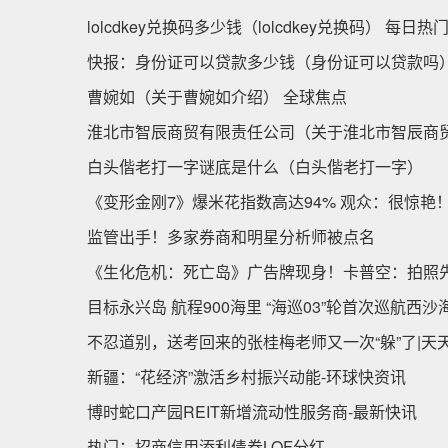
lolcdkey兑换码多少钱（lolcdkey兑换码） 每日热
快报：身份证可以贷款多少钱（身份证可以贷款吗
曹婉如（关于曹婉如介绍） 全球焦点
淮北市智辰商贸有限责任公司（关于淮北市智辰商贸
白头偕老打一字谜底是什么（白头偕老打一字）
《变形金刚7》爆米花指数高达94% 观众：很惊艳
监管出手！多家券商和明星分析师被点名
《生化危机：死亡岛》广告牌现身！卡普空：拍照
目标永兴岛 航程900海里 “海巡03”轮首次巡航西沙
不忍道别，送考回来的张桂梅老师又一次“躲”了|天
新疆：“花经济”激活乡村振兴动能-环球快资讯
博时蛇口产园REIT新增流动性服务商-最新快讯
热门：招商信用添利债券LOF分红