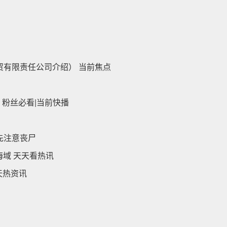
门
）
有限责任公司介绍） 当前焦点
！粉丝必看|当前快播
先注意丧尸
海域 天天看热讯
天热资讯