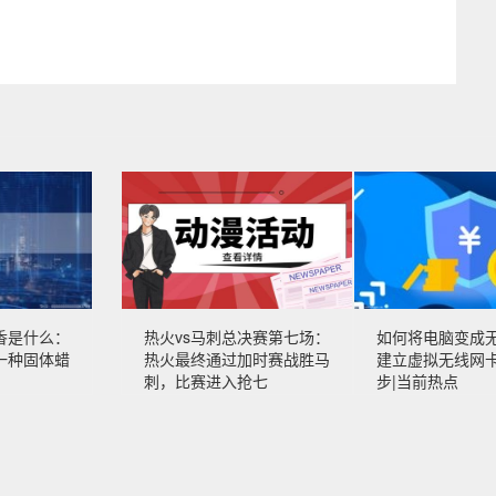
香是什么：
热火vs马刺总决赛第七场：
如何将电脑变成
一种固体蜡
热火最终通过加时赛战胜马
建立虚拟无线网
刺，比赛进入抢七
步|当前热点