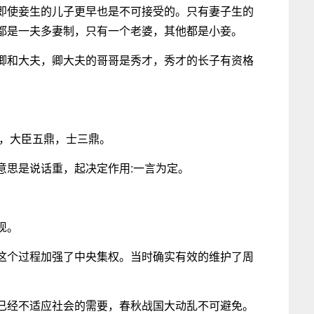
即使妾生的儿子更早也是不可接受的。只有妻子生的
都是一夫多妻制，只有一个老婆，其他都是小妾。
卿和大夫，卿大夫的哥哥是秀才，秀才的长子有资格
鼎，大臣五鼎，士三鼎。
意思是说话重，起决定作用:一言为定。
现。
这个过程加强了中央集权。当时确实有效的维护了周
已经不适应社会的需要，春秋战国大动乱不可避免。