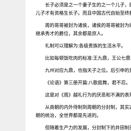
长子必须是之一个妻子生的之一个儿子，
儿子才有资格生长子。而且中国古代自始至终
周的哥哥被封为诸侯，诸侯的哥哥被封为
继承秀才的爵位，其余都是庶人。
礼制可以理解为:各级贵族的生活水平。
比如每顿饭吃肉的标准:王九鼎，王公七
九州对应九鼎，也指天子之位。后引申的
《论语》第三册开篇:八歌庭舞，君不忍。
这是对《周》越礼行为的厌恶和不满的表
从商朝的内外侍制到周朝的分封制，其实
朝的统治，全世界都是先进的。
但随着生产力的发展，分封制下的井田制