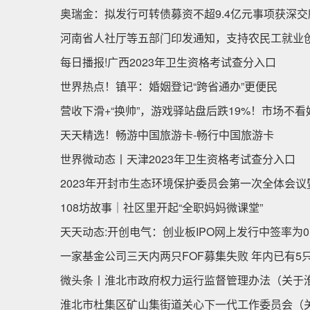
奥瑞金：拟发行可转债募资不超9.4亿元事项获深交
河南省人社厅等五部门印发通知，支持农民工就业创
每日播报!广西2023年卫生资格考试查分入口
世界热点！镇平：婚姻登记“跨省通办”更便民
营收下滑+“换帅”，游戏驿站盘后跌19%！市场不看
天天精选！畅游中国旅游卡-畅行中国旅游卡
世界微动态丨天津2023年卫生资格考试查分入口
2023年开封市生态环境保护委员会第一次全体会议
108坊故事｜社区里开起“全职妈妈微课堂”
天天动态:开创电气：创业板IPO网上发行中签率为0.01
一家基金公司三天内两只FOF募集失败 年内已有5
微头条丨淮北市政府权力运行监督管理办法（关于
淮北市杜集区矿山集街道关心下一代工作委员会（