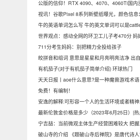
公版的信仰！RTX 4090、4070、4060Ti
视讯！谷歌Pixel 8系列新壁纸曝光，颜色信息
牛的英语单词怎么写 牛的英文单词可以是cattl
世界观点：感动全网的环卫工儿子考470分 
711分考生妈妈：别把精力全投给孩子
皎拼音和组词 意思是星星和月亮明亮洁净 出
有机茄子(对于有机茄子简单介绍) 环球热门
天天日报丨aoe什么意思?是一种魔兽游戏术
免费！有编制！
安逸的解释:可形容一个人的生活环境或者精
最新伦敦金价格是多少（2023年6月25日）|热
宁吉喆：当前微观主体生产经营困难较大 把握
破山寺的介绍 《题破山寺后禅院》是唐代诗