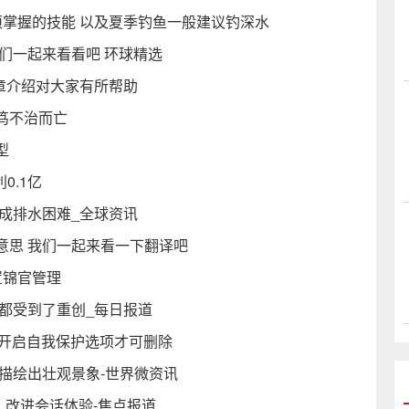
须掌握的技能 以及夏季钓鱼一般建议钓深水
们一起来看看吧 环球精选
章介绍对大家有所帮助
笃不治而亡
型
0.1亿
成排水困难_全球资讯
意思 我们一起来看一下翻译吧
置锦官管理
都受到了重创_每日报道
消开启自我保护选项才可删除
描绘出壮观景象-世界微资讯
问题、改进会话体验-焦点报道