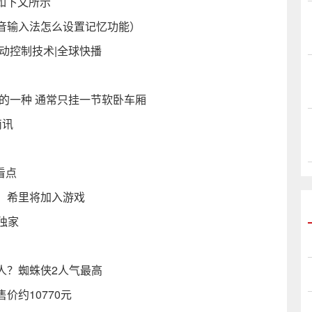
如下文所示
音输入法怎么设置记忆功能）
动控制技术|全球快播
的一种 通常只挂一节软卧车厢
简讯
日看点
，希里将加入游戏
_独家
人？蜘蛛侠2人气最高
价约10770元