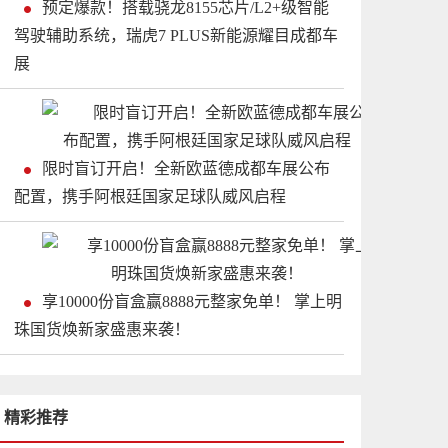
预定爆款！搭载骁龙8155芯片/L2+级智能
驾驶辅助系统，瑞虎7 PLUS新能源耀目成都车
展
限时盲订开启！全新欧蓝德成都车展公布
配置，携手阿根廷国家足球队威风启程
享10000份盲盒赢8888元整家免单！ 掌上明
珠国货焕新家盛惠来袭！
精彩推荐