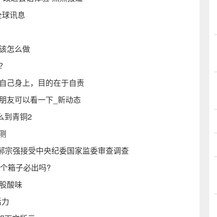
全球讯息
该怎么做
刀？
在自己身上，目的在于自责
朋友可以看一下_新动态
么到青铜2
测
郝宗强接受中央纪委国家监委审查调查
0个箱子必出吗?
股酸味
活力