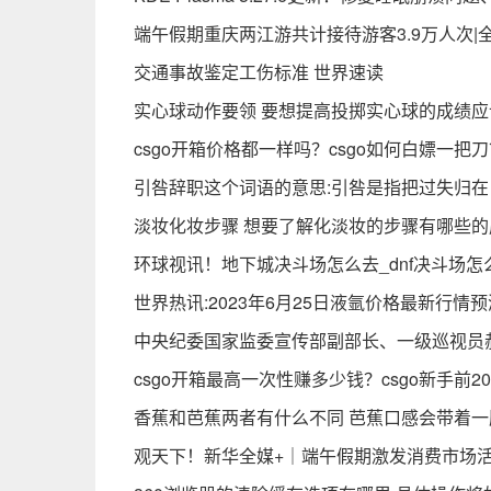
端午假期重庆两江游共计接待游客3.9万人次|
交通事故鉴定工伤标准 世界速读
实心球动作要领 要想提高投掷实心球的成绩应
csgo开箱价格都一样吗？csgo如何白嫖一把
引咎辞职这个词语的意思:引咎是指把过失归
淡妆化妆步骤 想要了解化淡妆的步骤有哪些的
环球视讯！地下城决斗场怎么去_dnf决斗场怎
世界热讯:2023年6月25日液氩价格最新行情预
中央纪委国家监委宣传部副部长、一级巡视员
csgo开箱最高一次性赚多少钱？csgo新手前2
香蕉和芭蕉两者有什么不同 芭蕉口感会带着一
观天下！新华全媒+｜端午假期激发消费市场