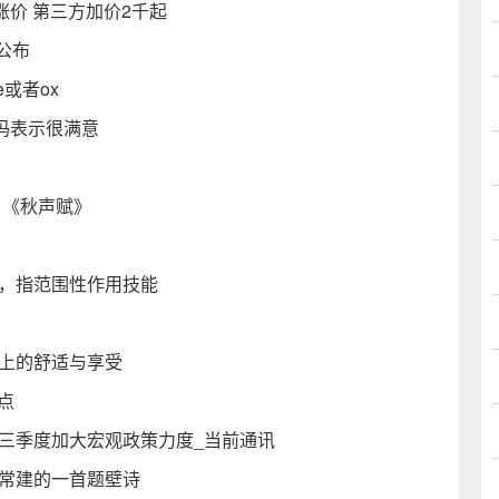
国内涨价 第三方加价2千起
公布
e或者ox
妈妈表示很满意
自《秋声赋》
语，指范围性作用技能
神上的舒适与享受
点
三季度加大宏观政策力度_当前通讯
人常建的一首题壁诗