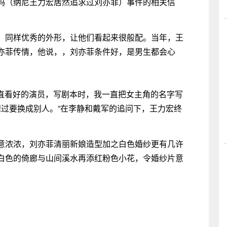
吗（纳尼王力宏居然追求过刘亦菲）事件的相关信
，同样优秀的外形，让他们看起来很般配。当年，王
亦菲传情，他说，，刘亦菲条件好，是男生都会心
一直看好的演员，写剧本时，我一直把女主角的名字写
想过要换成别人。”在李静和戴军的追问下，王力宏终
意浓浓，刘亦菲清丽新娘造型加之白色婚纱更有几许
白色的倚廊与山间溪水再添红粉色小花，令婚纱片意