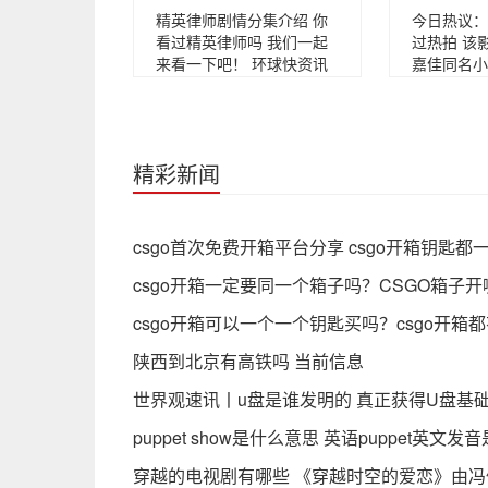
精英律师剧情分集介绍 你
今日热议：
看过精英律师吗 我们一起
过热拍 该
来看一下吧！ 环球快资讯
嘉佳同名小
精彩新闻
csgo首次免费开箱平台分享 csgo开箱钥匙都
csgo开箱一定要同一个箱子吗？CSGO箱子
csgo开箱可以一个一个钥匙买吗？csgo开箱
陕西到北京有高铁吗 当前信息
世界观速讯丨u盘是谁发明的 真正获得U盘基
puppet show是什么意思 英语puppet英文发
穿越的电视剧有哪些 《穿越时空的爱恋》由