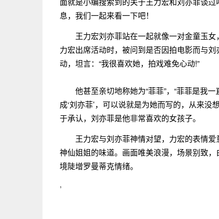
面就是小编搜索到的关于王力宏和刘亦菲谈过
息，我们一起来看一下吧！
王力宏刘亦菲站在一起就像一对金童玉女
力宏出席活动时，被问到是否因拍电影而与刘
动，坦言：“我很喜欢她，拍戏难免心动!”
他甚至亲切地称她为“菲菲”，“菲菲是我
成‘刘亦菲’，可以说就是为她而写的，从来没
于承认，刘亦菲是他非常喜欢的女孩子。
王力宏与刘亦菲神情对望，力宏的表情爱
神仙姐姐的味道。画面唯美浪漫，场景别致，
境陡增罗曼蒂克情绪。
,