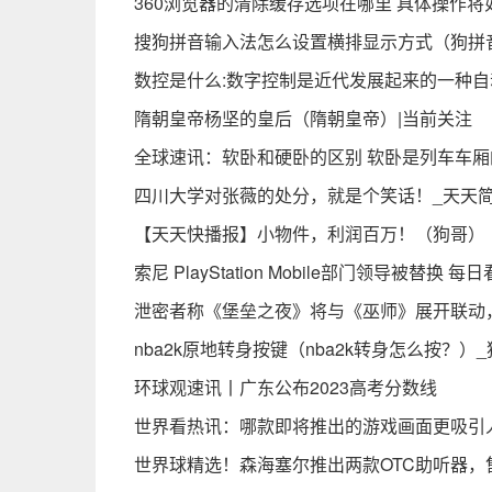
360浏览器的清除缓存选项在哪里 具体操作将
搜狗拼音输入法怎么设置横排显示方式（狗拼
数控是什么:数字控制是近代发展起来的一种自
隋朝皇帝杨坚的皇后（隋朝皇帝）|当前关注
全球速讯：软卧和硬卧的区别 软卧是列车车厢
四川大学对张薇的处分，就是个笑话！_天天
【天天快播报】小物件，利润百万！（狗哥）
索尼 PlayStation Mobile部门领导被替换 每
泄密者称《堡垒之夜》将与《巫师》展开联动
nba2k原地转身按键（nba2k转身怎么按？）
环球观速讯丨广东公布2023高考分数线
世界看热讯：哪款即将推出的游戏画面更吸引
世界球精选！森海塞尔推出两款OTC助听器，售