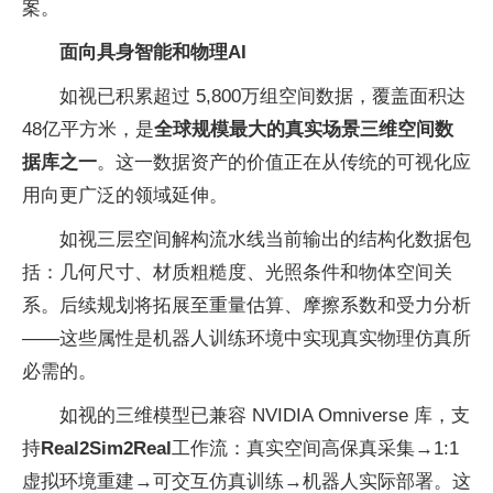
案。
面向具身智能和物理AI
如视已积累超过 5,800万组空间数据，覆盖面积达
48亿平方米，是
全球规模最大的真实场景三维空间数
据库之一
。这一数据资产的价值正在从传统的可视化应
用向更广泛的领域延伸。
如视三层空间解构流水线当前输出的结构化数据包
括：几何尺寸、材质粗糙度、光照条件和物体空间关
系。后续规划将拓展至重量估算、摩擦系数和受力分析
——这些属性是机器人训练环境中实现真实物理仿真所
必需的。
如视的三维模型已兼容 NVIDIA Omniverse 库，支
持
Real2Sim2Real
工作流：真实空间高保真采集→1:1
虚拟环境重建→可交互仿真训练→机器人实际部署。这