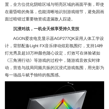
置，全方位优化阴暗区域与明亮区域的画面
平衡，即使
在最昏暗的角落，也能清晰地识别游戏细节，避免因画
面过暗错过
重要物资或遗漏敌人踪迹。
沉浸对战，一机全天候享受持久
竞技
AGON爱攻电竞显示器AGP277QK采用人体工学设
计，背部配备Light FX音乐律动炫彩氛围灯，支持14种
灯光秀及超10万种颜色随心设定，灯效可在体验诸如
《三角洲行动》等游戏的过程中，随游戏音效实时律
动，营造与战局同频共振的沉浸式游戏氛围，用光影为
每一场战斗赋予独特的氛围感。