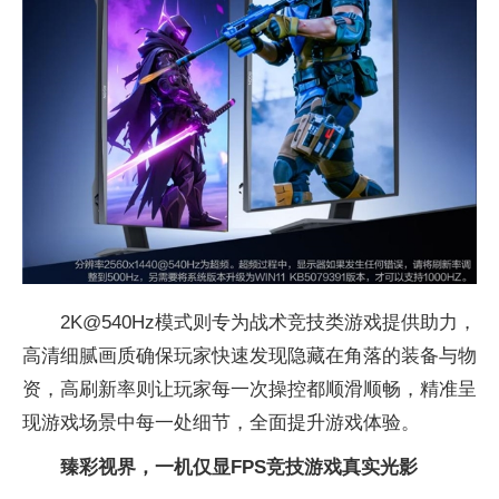
2K@540Hz模式则专为战术
竞技类游戏提供助力，
高清细腻画质确保
玩家快速发现隐藏在角落的装备与物
资，高刷新率则让
玩家每一次操控都顺滑顺畅，精准呈
现游戏场景中每一处细节，全面提升游戏体验。
臻彩视界，一机
仅显
FPS
竞技
游戏真实光影