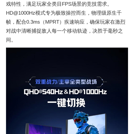
戏特
性，满足
玩家全类目FPS场景的
竞技需求。
HD@1000Hz模式专为极致操控而生，物理级原生千
帧，配合0.3ms（MPRT）疾速响应，确保
玩家在激烈
对战中清晰捕捉敌人每一个移动轨迹，决胜于毫秒之
间。