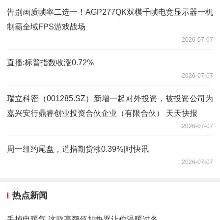
告别画质帧率二选一！AGP277QK双模千帧电竞显示器一机
制霸全域FPS游戏战场
2026-07-07
直播:标普指数收涨0.72%
2026-07-07
瑞立科密（001285.SZ）新增一起对外投资，被投资公司为
嘉兴安行鼎睿创业投资合伙企业（有限合伙） 天天快报
2026-07-07
周一纽约尾盘，道指期货涨0.39%|时快讯
2026-07-07
热点新闻
丢掉电暖气 这款高颜值加热器让你温暖过冬