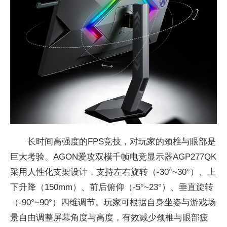
长时间高强度的FPS
竞技，对
玩家的颈椎与眼部是
巨大考验。AGON爱攻双模千帧电竞显示器AGP277QK
采用人
性化支架设计，支持左右旋转（-30°~30°）、上
下升降（150mm）、前后俯仰（-5°~23°）、垂直旋转
（-90°~90°）四维调节。
玩家可根据自身坐姿与游戏场
景自由调整屏幕角度与高度，有效减少颈椎与眼部疲