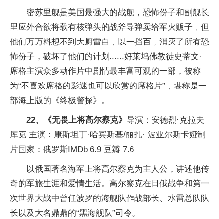
密苏里舰是美国最强大的战舰，恐怖份子和副舰长
里应外合欲将载有核弹头的战斧导弹卖给军火贩子，但
他们万万料想不到大厨雷白，以一挡百，消灭了所有恐
怖份子，破坏了他们的计划......好莱坞佛教徒史蒂文·
席格主演众多动作片中剧情最丰富可观的一部，被称
为“不喜欢席格的影迷也可以欣赏的席格片”，堪称是一
部海上版的《终极警探》。
22、《无畏上将高尔察克》
导演：安德烈·克拉夫
库克 主演：康斯坦丁·哈宾斯基/丽扎· 波亚尔斯卡娅制
片国家：俄罗斯IMDb 6.9 豆瓣 7.6
以俄国著名海军上将高尔察克为主人公，讲述他传
奇的军旅生涯和爱情生活。高尔察克在日俄战争和第一
次世界大战中曾任波罗的海舰队作战部长、水雷总队队
长以及大名鼎鼎的“黑海舰队”司令。