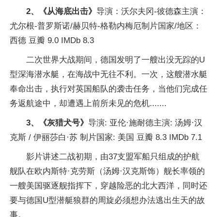
2、《从海底出击》
导演：沃尔夫冈-彼德森主演：
尤尔根-普罗斯诺/赫贝特-格勒内梅厄制片国家/地区：
西德 豆瓣 9.0 IMDb 8.3
二次世界大战期间，德国发明了一艘出没无踪的U
型深海潜水艇，在海战中无往不利。一次，这艘潜水艇
奉命出击，执行对英国船队的袭击任务，当他们完成任
务返航途中，却遭遇上前所未见的危机.......
3、《灰猎犬号》
导演: 亚伦·施耐德主演: 汤姆·汉
克斯 / 伊丽莎白·苏 制片国家: 美国 豆瓣 8.3 IMDb 7.1
影片讲述二战初期，由37支盟军船只组成的护航
舰队在欧内斯特·克劳斯（汤姆·汉克斯饰）舰长率领的
一艘美国驱逐舰指挥下，穿越险恶的北大西洋，同时还
要与德国U型潜艇狼群的周旋必须想办法逃出生天的故
事。