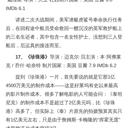
IMDb 6.1
讲述二次大战期间，美军潜艇虎鲨号奉命执行任务
后，在回程途中船员受命救回一艘沉没的英军救护船上
的三名生还者，其中包含一名女性护士。没想到三人登
船后，厄运真的接连而至。
17、《珍珠港》
导演：迈克尔·贝主演：本·阿弗莱
克 / 乔什·哈奈特 制片国家：美国 豆瓣 7.9 IMDb 6.2
提到《珍珠港》一片，首先要说的就是它那1亿
4500万美元的制作成本——这是好莱坞有史以来最高
的影片制作成本。很多了解电影的人可能会问：《泰坦
尼克》的制作成本不是超过了2亿美元吗，比《珍珠
港》高多了。但实际上《泰》片原先的拍摄预算其实只
有1亿美元左右，只是由于詹姆斯·卡梅隆的“挥霍无度”