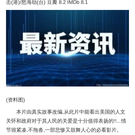
击(港)/怒海劫(台) 豆瓣 8.2 IMDb 8.1
(资料图)
本片由真实故事改编,从此片中能看出美国的人文
关怀和政府对于其人民的关爱是十分值得表扬的!!...情
节很紧凑,不拖沓,一部悲惨又鼓舞人心的必看影片。