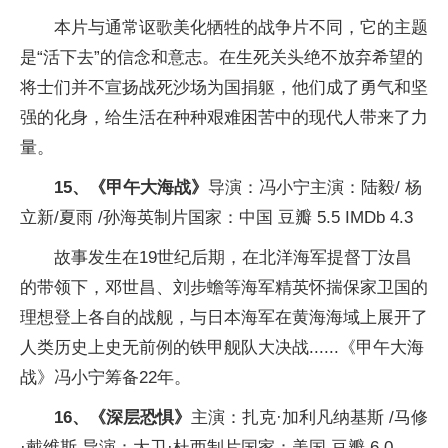
本片与通常讴歌美化牺牲的战争片不同，它的主题
是“活下去”的信念和意志。在生死关头绝不放弃希望的
将士们并不宣扬战死沙场为国捐躯，他们成了勇气和坚
强的化身，给生活在种种艰难困苦中的现代人带来了力
量。
15、《甲午大海战》
导演：冯小宁主演：陆毅/ 杨
立新/夏雨 /孙海英制片国家：中国 豆瓣 5.5 IMDb 4.3
故事发生在19世纪后期，在北洋海军提督丁汝昌
的带领下，邓世昌、刘步蟾等海军精英怀揣保家卫国的
理想登上各自的战舰，与日本海军在黄海海域上展开了
人类历史上史无前例的铁甲舰队大决战......《甲午大海
战》冯小宁筹备22年。
16、《深层恐惧》
主演：扎克·加利凡纳基斯 /马修
·戴维斯 导演：大卫·杜西制片国家：美国 豆瓣 6.0