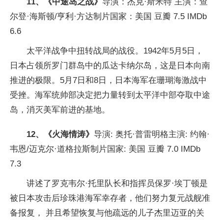
11、《中途岛之战》
导演：杰克·斯米特 主演：查
尔登·海斯顿/亨利·方达制片国家：美国 豆瓣 7.5 IMDb
6.6
太平洋战争中扭转战局的战役。1942年5月5日，
日本占领所罗门群岛中的瓜达卡纳尔岛，这是日本向南
推进的极限。5月7日和8日，日本海军在珊瑚海激战中
受挫。海军统帅部决定把力量转到太平洋中部夺取中途
岛，消灭美军前进的基地。
12、《火海情涛》
导演: 奥托·普雷明格主演: 约翰·
韦恩/迈克尔·道格拉斯制片国家: 美国 豆瓣 7.0 IMDb
7.3
讲述了罗克韦尔·托里队长和指挥员保罗·埃丁顿是
被日本攻击后珍珠港海军幸存者，他们努力复元战舰准
备报复， 并且希望恢复与他疏远的儿子杰里迈亚的关