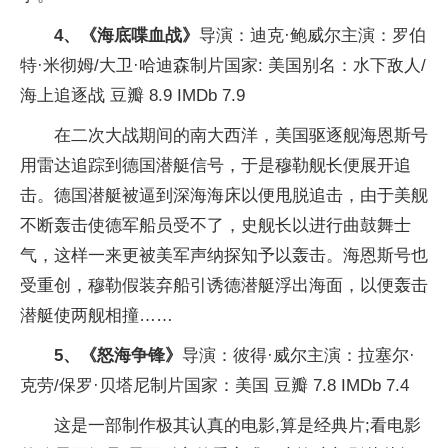
4、《海底喋血战》
导演：迪克·鲍威尔主演：罗伯
特·米彻姆/大卫·哈迪森制片国家: 美国别名：水下敌人/
海上追逐战 豆瓣 8.9 IMDb 7.9
在二次大战期间的南大西洋，美国驱逐舰海恩斯号
用雷达追踪到德国潜艇信号，于是穆勒舰长便展开追
击。德国潜艇被逼到深海海床以便甩脱追击，由于美舰
不断轰击使德军船员受不了，史舰长以进行曲鼓舞士
气，这样一来更被美军声纳探知予以轰击。海恩斯号也
受重创，穆勒假装弃船引诱德潜艇浮出海面，以便轰击
潜艇使两舰相撞……
5、《怒海争锋》
导演：彼得·威尔主演：拉塞尔·
克劳/保罗·贝塔尼制片国家：美国 豆瓣 7.8 IMDb 7.4
这是一部制作极其认真的电影,算是经典片;看电影