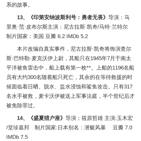
系的故事。
13、《印第安纳波斯利号：勇者无畏》
导演：马
里奥·范·皮布尔斯主演：尼古拉斯·凯奇/马特·兰特尔
制片国家：美国 豆瓣 6.2 IMDb 5.2
本片改编自真实事件，尼古拉斯·凯奇将饰演查尔
斯·巴特勒·麦克沃伊上尉，其船只在1945年7月于南太
平洋被鱼雷击中，船上载有第一枚**。上船的1196名船
员有大约300名随着船只死亡，其余的在等待救援的时
候面临着日晒、脱水、盐水浸蚀和鲨鱼攻击。只有317
名水手被救，麦卡沃伊被送上军事法庭，半个世纪后才
被免除罪过。
14、《盛夏猎户座》
导演；筱原哲雄 主演:玉木宏
/堂珍嘉邦 制片国家:日本别名：潜艇风暴 豆瓣 7.0
IMDb 7.5