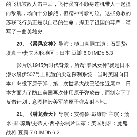
的飞机被敌人击中后，飞行员奋不顾身连机带人一起撞
向敌舰，场面十分惨烈，但精神可歌可泣。这些勇敢的
苏联飞行员正是以自己的生命，捍卫了祖国的尊严，谱
写了一曲英雄史。
20、《暴风女神》
导演：樋口真嗣主演：石黑贤/
堤真一/妻夫木聪地区：日本 豆瓣 6.0 IMDb 5.3
影片以1945为时代背景，所谓“暴风女神”就是日本
潜水艇伊507号上配置的尖端探测系统，当时美国向日
本广岛投下原子弹，第二次世界大战已经接近尾声，日
本方面为了防止美国再次使用原子弹攻击，而制定下了
反击计划，意图摧毁美军的原子弹发射基地。
21、《潜龙轰天》
导演：安德鲁·戴维斯 主演：汤
米·里·琼斯/史蒂文·西格尔制片国家：美国别名：魔鬼
战将 豆瓣 7.0 IMDb 6.2