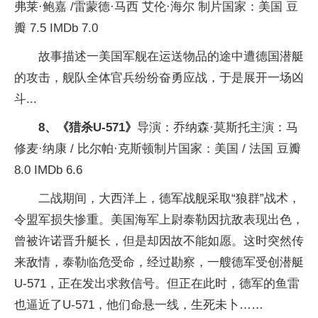
弗莱·鲍嘉 /雷蒙德·马西 艾伦·海尔 制片国家：美国 豆
瓣 7.5 IMDb 7.0
故事描述一美国军舰在运送物品的途中遭德国潜艇
的攻击，舰队全体官兵纷纷奋勇应战，于是展开一场凶
斗...
8、《猎杀U-571》
导演：乔纳森·莫斯托主演：马
修麦·纳康 / 比尔帕·克斯顿制片国家：美国 / 法国 豆瓣
8.0 IMDb 6.6
二战期间，大西洋上，德军战舰采取“狼群”战术，
令盟军损失惨重。美国海军上尉泰勒因抗敌表现出色，
曾被许诺晋升艇长，但是却因故不能如愿。这时突然传
来敌情，泰勒临危受命，经过勘察，一艘德军受创潜艇
U-571，正在发出求救信号。但正在此时，德军的鱼雷
也逼近了U-571，他们命悬一线，生死未卜……