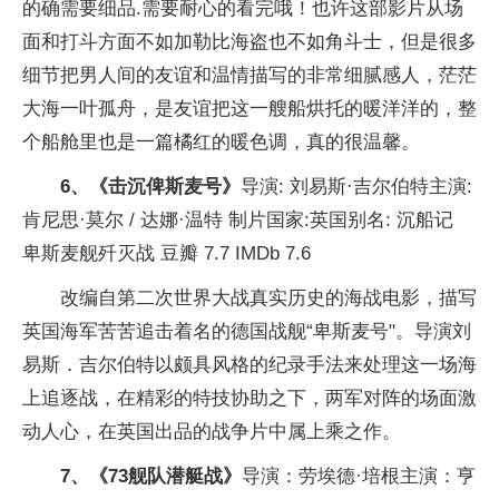
的确需要细品.需要耐心的看完哦！也许这部影片从场
面和打斗方面不如加勒比海盗也不如角斗士，但是很多
细节把男人间的友谊和温情描写的非常细腻感人，茫茫
大海一叶孤舟，是友谊把这一艘船烘托的暖洋洋的，整
个船舱里也是一篇橘红的暖色调，真的很温馨。
6、《击沉俾斯麦号》
导演: 刘易斯·吉尔伯特主演:
肯尼思·莫尔 / 达娜·温特 制片国家:英国别名: 沉船记
卑斯麦舰歼灭战 豆瓣 7.7 IMDb 7.6
改编自第二次世界大战真实历史的海战电影，描写
英国海军苦苦追击着名的德国战舰“卑斯麦号"。导演刘
易斯．吉尔伯特以颇具风格的纪录手法来处理这一场海
上追逐战，在精彩的特技协助之下，两军对阵的场面激
动人心，在英国出品的战争片中属上乘之作。
7、《73舰队潜艇战》
导演：劳埃德·培根主演：亨