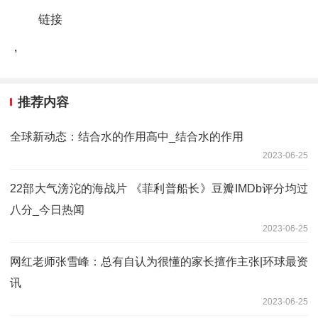
链接
,
推荐内容
全球新动态：结合水的作用高中_结合水的作用
2023-06-25
22部大气滂沱的海战片 《菲利普船长》豆瓣IMDb评分均过
八分_今日热闻
2023-06-25
网红老师张雪峰：总有自认为很懂的家长擅作主张|环球最资
讯
2023-06-25