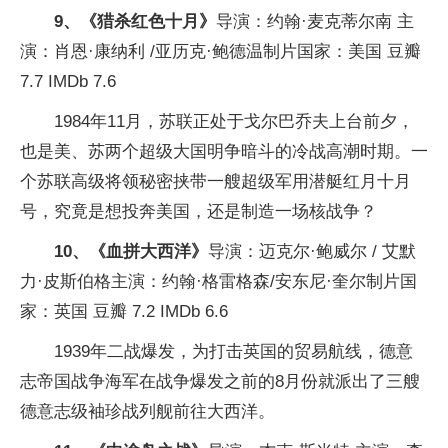
9、《猎杀红色十月》
导演：约翰·麦克蒂尔南 主
演：肖恩·康纳利 /亚历克·鲍德温制片国家：美国 豆瓣
7.7 IMDb 7.6
1984年11月，苏联正处于戈尔巴乔夫上台前夕，
也是美、苏两个超级大国明争暗斗的冷战高潮时期。一
个苏联高级将领秘密挟带一艘超级军用潜艇红月十月
号，究竟是想投奔美国，还是制造一场核战争？
10、《血拼大西洋》
导演：迈克尔·鲍威尔 / 艾默
力·皮斯伯格主演：约翰·格雷格森/安东尼·奎尔制片国
家：英国 豆瓣 7.2 IMDb 6.6
1939年二战爆发，为打击英国的贸易航线，德意
志帝国战争海军在战争爆发之前的8月份就派出了三艘
德意志级袖珍战列舰前往大西洋。