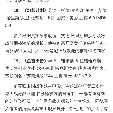
才导致该片成本突破2亿。
18、《幻影计划》
导演：托德·罗宾森 主演：艾德
·哈里斯/大卫·杜楚尼 制片国家：美国 豆瓣 6.3 IMDb
5.9
影片根据真实故事改编，艾德·哈里斯饰演苏联冷
战时期核潜艇的船长，他被迫离开妻女行使秘密任务，
而反动组织头目大卫·杜楚尼正觊觎他的核导弹控制权.
19、《鱼雷出击》
导演：谢米扬·阿拉诺维奇演
员：阿列克谢·扎尔科夫/斯塔尼斯拉夫·萨达制片国家：
苏联别名：苏德海战1944 豆瓣 暂无 IMDb 7.2
前苏联卫国战争题材电影。讲述1944年第二次世
界大战激战正酣,在苏德双方的对抗中，一群有血有肉
的苏联飞行员，他们冒着敌人猛烈的对空炮火，同德国
入侵者的潜艇及其护卫舰只展开了你死我活的拼杀，有