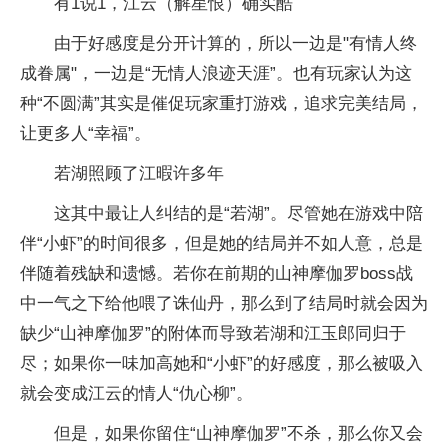
有1说1，江云（解星恨）确实酷
由于好感度是分开计算的，所以一边是"有情人终
成眷属"，一边是“无情人浪迹天涯”。也有玩家认为这
种“不圆满”其实是催促玩家重打游戏，追求完美结局，
让更多人“幸福”。
若湖照顾了江暇许多年
这其中最让人纠结的是“若湖”。尽管她在游戏中陪
伴“小虾”的时间很多，但是她的结局并不如人意，总是
伴随着残缺和遗憾。若你在前期的山神摩伽罗boss战
中一气之下给他喂了诛仙丹，那么到了结局时就会因为
缺少“山神摩伽罗”的附体而导致若湖和江玉郎同归于
尽；如果你一味加高她和“小虾”的好感度，那么被吸入
就会变成江云的情人“仇心柳”。
但是，如果你留住“山神摩伽罗”不杀，那么你又会