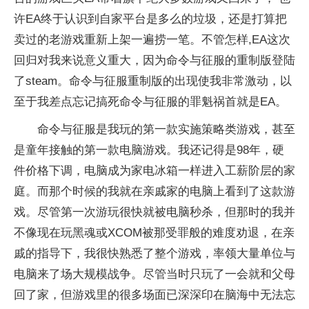
许EA终于认识到自家平台是多么的垃圾，还是打算把
卖过的老游戏重新上架一遍捞一笔。不管怎样,EA这次
回归对我来说意义重大，因为命令与征服的重制版登陆
了steam。命令与征服重制版的出现使我非常激动，以
至于我差点忘记搞死命令与征服的罪魁祸首就是EA。
命令与征服是我玩的第一款实施策略类游戏，甚至
是童年接触的第一款电脑游戏。我还记得是98年，硬
件价格下调，电脑成为家电冰箱一样进入工薪阶层的家
庭。而那个时候的我就在亲戚家的电脑上看到了这款游
戏。尽管第一次游玩很快就被电脑秒杀，但那时的我并
不像现在玩黑魂或XCOM被那受罪般的难度劝退，在亲
戚的指导下，我很快熟悉了整个游戏，率领大量单位与
电脑来了场大规模战争。尽管当时只玩了一会就和父母
回了家，但游戏里的很多场面已深深印在脑海中无法忘