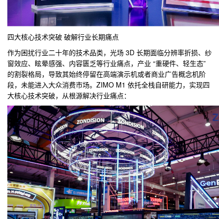
四大核心技术突破 破解行业长期痛点
作为困扰行业
二十年的技术品类，光场 3D 长期面临分辨率折损、纱
窗效应、眩晕感强、内容匮乏等行业痛点，产业 “重硬件、轻生态”
的割裂格局，导致其始终停留在高端演示机或者商业广告概念机阶
段，未能进入大众消费市场。ZIMO M1 依托全栈自研能力，实现四
大核心技术突破，从根源解决行业痛点：