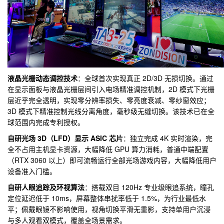
液晶光栅动态调控技术
：全球首次实现真正 2D/3D 无损切换。通过
在显示面板与液晶光栅层间引入电场精准调控机制，2D 模式下光栅
层
近乎完全透明，实现零分辨率损失、零亮度衰减、零纱窗效应；
3D 模式下精准控制光线分离角度，毫秒级无缝切换。该技术已在全
球范围内完成专利授权。
自
研光场
3D（LFD）显示 ASIC 芯片
：
独立完成 4K 实时
渲染，完
全不占用主机显卡资源，大幅降低 GPU 算力消耗，普通中端配置
（RTX 3060 以上）即可流畅运行全部光场游戏内容，大幅降低用户
设备准入门槛。
自
研
人眼追踪及环视算法
：搭载双目 120Hz 专业级眼追系统，瞳孔
定位延迟低于 10ms，屏幕整体串扰率低于 1.5%，为行业最低水
平；佩戴眼镜不影响使用，视角切换
平滑无重影，支持单用户沉浸
与多人观看双模式，覆盖全场景需求。