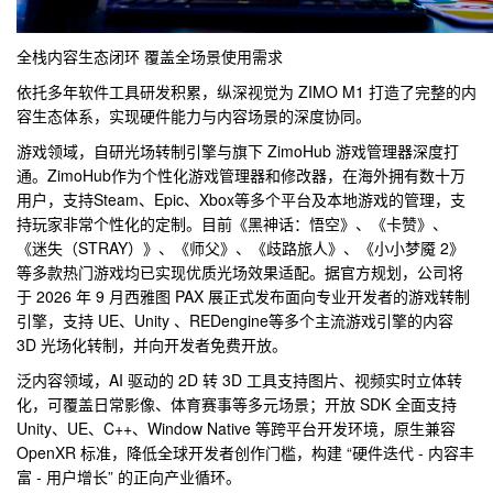
全栈内容生态闭环 覆盖全场景使用需求
依托多年软件工具研发积累，纵深视觉为 ZIMO M1 打造了完整的内
容生态体系，实现硬件能力与内容场景的深度协同。
游戏领域，自研光场转制引擎与旗下 ZimoHub 游戏管理器深度打
通。ZimoHub作为个
性化游戏管理器和修改器，在海外拥有数十万
用户，支持Steam、Epic、Xbox等多个
平
台及本地游戏的管理，支
持
玩家非常个
性化的定制。目前《黑神话：悟空》、《卡赞》、
《迷失（STRAY）》、《师父》、《歧路旅人》、《小小梦魇 2》
等多款热门游戏均已实现优质光场
效果适配。据官方规划，公司将
于 2026 年 9 月西雅图 PAX 展正式发布面向专业开发者的游戏转制
引擎，支持 UE、Unity 、REDengine等多个主流游戏引擎的内容
3D 光场化转制，并向开发者免费开放。
泛内容领域，AI 驱动的 2D 转 3D 工具支持图片、视频实时立体转
化，可覆盖日常影像、体育赛事等多元场景；开放 SDK 全面支持
Unity、UE、C++、Window Native 等跨
平
台开发环境，原生兼容
OpenXR 标准，降低全球开发者创作门槛，构建 “硬件迭代 - 内容丰
富 - 用户增长” 的正向产业循环。