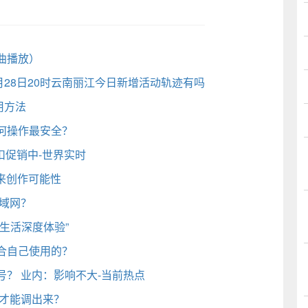
曲播放）
1月28日20时云南丽江今日新增活动轨迹有吗
使用方法
何操作最安全？
扣促销中-世界实时
来创作可能性
域网？
生活深度体验”
合自己使用的？
？ 业内：影响不大-当前热点
么才能调出来？