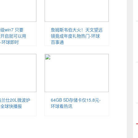
升级win7 只要
詹姆斯韦伯大火！天文望远
正常开启就可以用
镜竟成年度礼物热门-环球
-环球即时
百事通
格兰仕20L微波炉
64GB SD存储卡仅15.8元-
元-全球快播报
环球看热讯