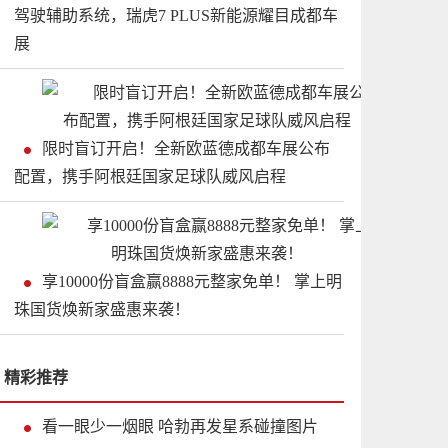
驾驶辅助系统，瑞虎7 PLUS新能源耀目成都车
展
限时盲订开启！全新欧蓝德成都车展公布
配置，携手阿根廷国家足球队威风启程
享10000份盲盒赢8888元整家免单！ 掌上明
珠国货焕新家盛惠来袭！
精彩推荐
看一眼少一烟眼 哈勃再发星系碰撞图片