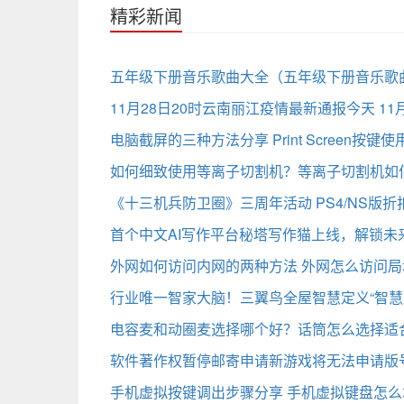
精彩新闻
五年级下册音乐歌曲大全（五年级下册音乐歌
11月28日20时云南丽江疫情最新通报今天 1
电脑截屏的三种方法分享 Print Screen按键
如何细致使用等离子切割机？等离子切割机如
《十三机兵防卫圈》三周年活动 PS4/NS版折
首个中文AI写作平台秘塔写作猫上线，解锁未
外网如何访问内网的两种方法 外网怎么访问局
行业唯一智家大脑！三翼鸟全屋智慧定义“智慧
电容麦和动圈麦选择哪个好？话筒怎么选择适
软件著作权暂停邮寄申请新游戏将无法申请版号
手机虚拟按键调出步骤分享 手机虚拟键盘怎