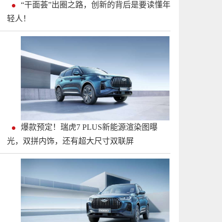
“干面荟”出圈之路，创新的背后是要读懂年
轻人！
爆款预定！瑞虎7 PLUS新能源渲染图曝
光，双拼内饰，还有超大尺寸双联屏