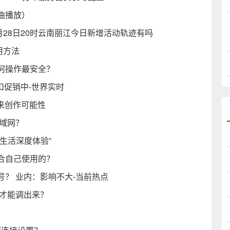
曲播放）
1月28日20时云南丽江今日新增活动轨迹有吗
使用方法
何操作最安全？
扣促销中-世界实时
来创作可能性
域网？
生活深度体验”
合自己使用的？
？ 业内：影响不大-当前热点
么才能调出来？