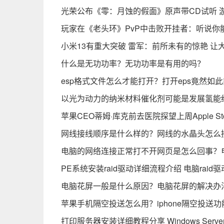
光荣公布《零：月蚀的假面》原声带CD试听 
玩家在《老头环》PvP中击败开挂者：听说你
小米13有重大突破 雷军：前所未有的惊艳 让
什么是无功功率？无功功率是有用的吗？
esp格式文件怎么才能打开？打开eps竟然如
以光为动力的纳米材料催化剂可能是发展氢能
苹果CEO蒂姆·库克前去医院探望上周Apple S
网线接线顺序是什么样的？网线的水晶头怎么
电脑的网络连接正常打不开网页是怎么回事？
PE系统安装raid驱动详细流程介绍 电脑raid
电脑花屏一般是什么原因？电脑花屏的解决办
苹果手机隔空投送怎么用？iphone隔空投送
打印服务器安装详细教程分享 Windows Serv