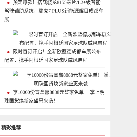
预定爆款！搭载骁龙8155芯片/L2+级智能
驾驶辅助系统，瑞虎7 PLUS新能源耀目成都车
展
限时盲订开启！全新欧蓝德成都车展公布
配置，携手阿根廷国家足球队威风启程
享10000份盲盒赢8888元整家免单！ 掌上明
珠国货焕新家盛惠来袭！
精彩推荐