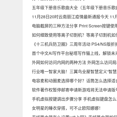
五年级下册音乐歌曲大全（五年级下册音乐歌
11月28日20时云南丽江疫情最新通报今天 1
电脑截屏的三种方法分享 Print Screen按键
如何细致使用等离子切割机？等离子切割机如
《十三机兵防卫圈》三周年活动 PS4/NS版折
首个中文AI写作平台秘塔写作猫上线，解锁未
外网如何访问内网的两种方法 外网怎么访问局
行业唯一智家大脑！三翼鸟全屋智慧定义“智慧
电容麦和动圈麦选择哪个好？话筒怎么选择适
软件著作权暂停邮寄申请新游戏将无法申请版号
手机虚拟按键调出步骤分享 手机虚拟键盘怎
女明星的睡衣穿搭，可不止欧阳娜娜！